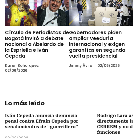
Círculo de Periodistas de
Gobernadores piden
Bogotá invitó a debate
ampliar veeduría
nacional a Abelardo de
internacional y exigen
la Espriella e Iván
garantías en segunda
Cepeda
vuelta presidencial
Karen Bohórquez
Jimmy Ávila
02/06/2026
02/06/2026
Lo más leído
Iván Cepeda anuncia denuncia
Rodrigo Lara asu
penal contra Efraín Cepeda por
directamente la P
señalamientos de “guerrillero”
CERREM y no del
funciones
09/08/2026