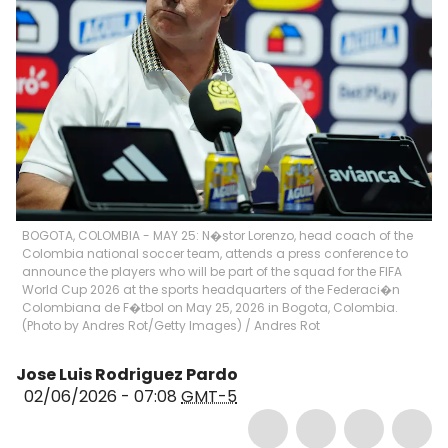
BOGOTA, COLOMBIA - MAY 25: N�stor Lorenzo, head coach of the
Colombia national soccer team, attends a press conference to
announce the players who will be part of the squad for the FIFA
World Cup 2026 at the sports headquarters of the Federaci�n
Colombiana de F�tbol on May 25, 2026 in Bogota, Colombia.
(Photo by Andres Rot/Getty Images)
/
Andres Rot
Jose Luis Rodriguez Pardo
02/06/2026 - 07:08
GMT-5