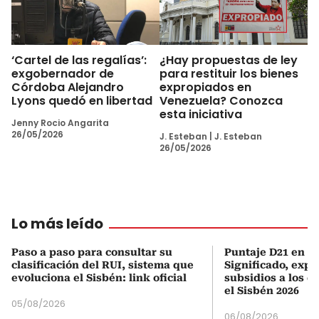
‘Cartel de las regalías’:
¿Hay propuestas de ley
exgobernador de
para restituir los bienes
Córdoba Alejandro
expropiados en
Lyons quedó en libertad
Venezuela? Conozca
esta iniciativa
Jenny Rocio Angarita
26/05/2026
J. Esteban
|
J. Esteban
26/05/2026
Lo más leído
Paso a paso para consultar su
Puntaje D21 en el
clasificación del RUI, sistema que
Significado, expl
evoluciona el Sisbén: link oficial
subsidios a los q
el Sisbén 2026
05/08/2026
06/08/2026