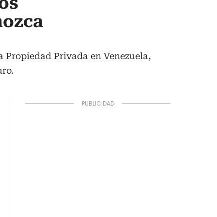
los
nozca
a Propiedad Privada en Venezuela,
ro.