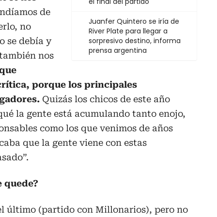
el final del partido
endíamos de
Juanfer Quintero se iría de
rlo, no
River Plate para llegar a
o se debía y
sorpresivo destino, informa
prensa argentina
 también nos
 que
ítica, porque los principales
ugadores.
Quizás los chicos de este año
qué la gente está acumulando tanto enojo,
ponsables como los que venimos de años
icaba que la gente viene con estas
asado”.
e quede?
l último (partido con Millonarios), pero no