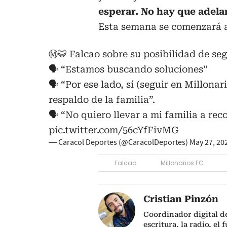
esperar. No hay que adela
Esta semana se comenzará a t
Ⓜ️🐯 Falcao sobre su posibilidad de seg
🗣️ “Estamos buscando soluciones”
🗣️ “Por ese lado, sí (seguir en Millona
respaldo de la familia”.
🗣️ “No quiero llevar a mi familia a re
pic.twitter.com/56cYfFivMG
— Caracol Deportes (@CaracolDeportes)
May 27, 20
Falcao
Millonarios FC
Cristian Pinzón
Coordinador digital d
escritura, la radio, el 