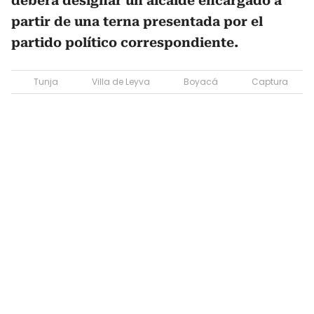
deberá designar un alcalde encargado a
partir de una terna presentada por el
partido político correspondiente.
Tunja
Villa de Leyva
Boyacá
Captura