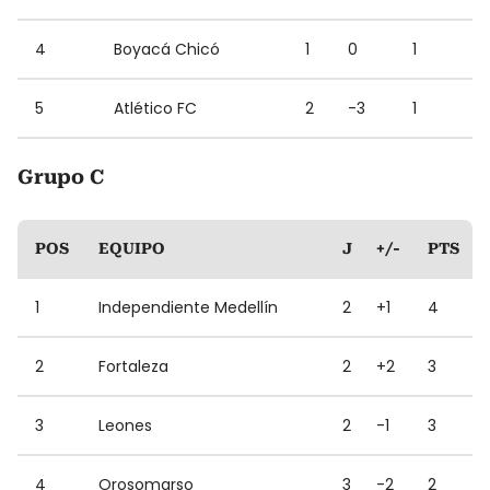
4
Boyacá Chicó
1
0
1
5
Atlético FC
2
-3
1
Grupo C
POS
EQUIPO
J
+/-
PTS
1
Independiente Medellín
2
+1
4
2
Fortaleza
2
+2
3
3
Leones
2
-1
3
4
Orosomarso
3
-2
2