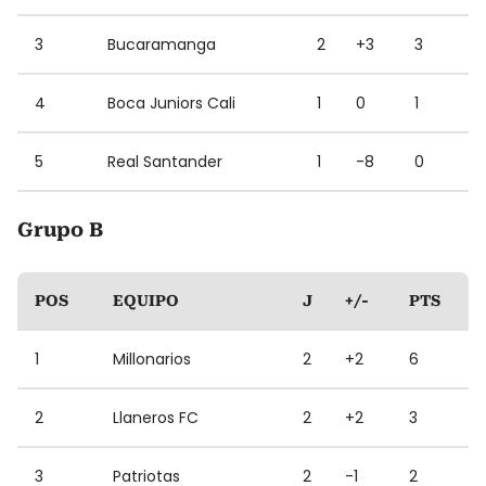
3
Bucaramanga
2
+3
3
4
Boca Juniors Cali
1
0
1
5
Real Santander
1
-8
0
Grupo B
POS
EQUIPO
J
+/-
PTS
1
Millonarios
2
+2
6
2
Llaneros FC
2
+2
3
3
Patriotas
2
-1
2