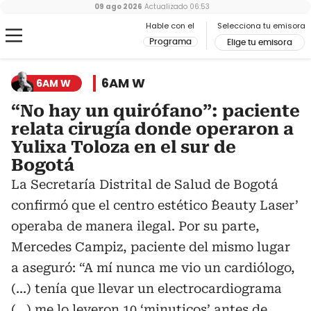
09 ago 2026
Actualizado
06:53
Hable con el
Selecciona tu emisora
Programa
Elige tu emisora
6AM W
6AM W
“No hay un quirófano”: paciente
relata cirugía donde operaron a
Yulixa Toloza en el sur de
Bogotá
La Secretaría Distrital de Salud de Bogotá
confirmó que el centro estético ´Beauty Laser’
operaba de manera ilegal. Por su parte,
Mercedes Campiz, paciente del mismo lugar
a aseguró: “A mí nunca me vio un cardiólogo,
(...) tenía que llevar un electrocardiograma
(...) me lo leyeron 10 ‘minuticos’ antes de