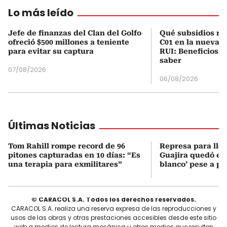
Lo más leído
Jefe de finanzas del Clan del Golfo
Qué subsidios rec
ofreció $500 millones a teniente
C01 en la nueva c
para evitar su captura
RUI: Beneficios y
saber
07/08/2026
06/08/2026
Últimas Noticias
Tom Rahill rompe record de 96
Represa para lle
pitones capturadas en 10 días: “Es
Guajira quedó en 
una terapia para exmilitares”
blanco’ pese a p
© CARACOL S.A. Todos los derechos reservados.
CARACOL S.A. realiza una reserva expresa de las reproducciones y
usos de las obras y otras prestaciones accesibles desde este sitio
web a medios de lectura mecánica u otros medios que resulten