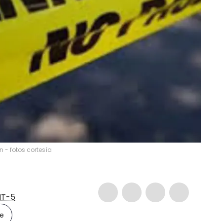
n - fotos cortesía
T-5
le