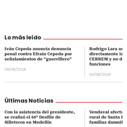
Lo más leído
Iván Cepeda anuncia denuncia
Rodrigo Lara asu
penal contra Efraín Cepeda por
directamente la P
señalamientos de “guerrillero”
CERREM y no del
funciones
09/08/2026
09/08/2026
Últimas Noticias
Con la asistencia del presidente,
Vendaval afecta 
se realizó el 69° Desfile de
rural de Santa Bá
Silleteros en Medellín
familias damnifi