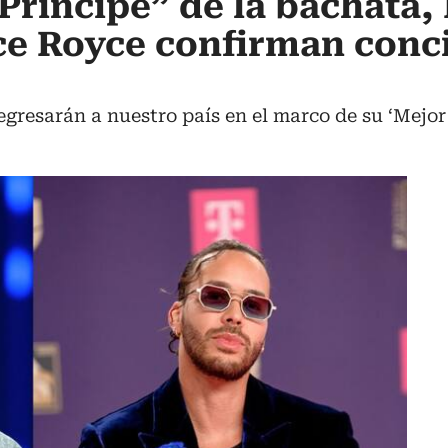
 “Príncipe” de la bachata
ce Royce confirman conc
egresarán a nuestro país en el marco de su ‘Mejor