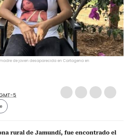
 madre de joven desaparecida en Cartagena en
GMT-5
le
ona rural de Jamundí,
fue encontrado el