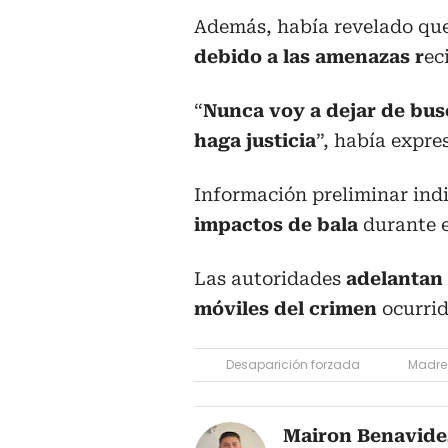
Además, había revelado qu
debido a las amenazas r
ec
“
Nunca voy a dejar de busc
haga justicia
”, había expre
Información preliminar ind
impactos de bala
durante e
Las autoridades
adelantan 
móviles del crimen
ocurri
Desaparición forzada
Madre
Mairon Benavide