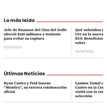
Lo más leído
Jefe de finanzas del Clan del Golfo
Qué subsidios rec
ofreció $500 millones a teniente
C01 en la nueva c
para evitar su captura
RUI: Beneficios y
saber
07/08/2026
06/08/2026
Últimas Noticias
Ryan Castro y Feid lanzan
Lamine Yamal ca
“Mentira”, su tercera colaboración
Castro en la Comu
oficial
vistió con la cami
selección