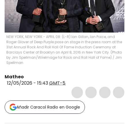
NEW YORK, NEW YORK - APRIL 08: (L-R) Ian Gillan, Ian Paice, and
Roger Glover of Deep Purple pose on stage in the press room at the
31st Annual Rock And Roll Hall Of Fame Induction Ceremony at
Barclays Center of Brooklyn on April 8, 2016 in New York City. (Photo
by Jim Spellman/WireImage for Rock and Roll Hall of Fame)
/
Jim
Spellman
Matheo
12/05/2026 - 15:43
GMT-5
Añadir Caracol Radio en Google