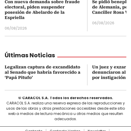
Con nueva demanda sobre fraude
Se pidió beneplá
electoral, piden suspender
de Alemania, pero
posesión de Abelardo de la
Canciller Rosa Vi
Espriella
06/08/2026
06/08/2026
Últimas Noticias
Legalizan captura de excandidato
Un juez y exzar a
al Senado que habría favorecido a
denunciaron al p
‘Papá Pitufo’
por instigación a
© CARACOL S.A. Todos los derechos reservados.
CARACOL S.A. realiza una reserva expresa de las reproducciones y
usos de las obras y otras prestaciones accesibles desde este sitio
web a medios de lectura mecánica u otros medios que resulten
adecuados.