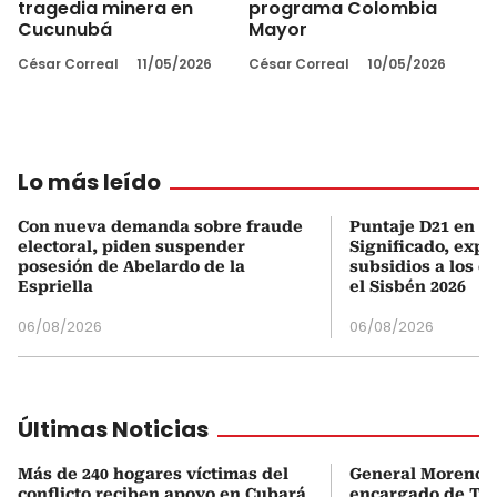
tragedia minera en
programa Colombia
Cucunubá
Mayor
César Correal
11/05/2026
César Correal
10/05/2026
Lo más leído
Con nueva demanda sobre fraude
Puntaje D21 en el
electoral, piden suspender
Significado, expl
posesión de Abelardo de la
subsidios a los q
Espriella
el Sisbén 2026
06/08/2026
06/08/2026
Últimas Noticias
Más de 240 hogares víctimas del
General Moreno s
conflicto reciben apoyo en Cubará
encargado de Tu