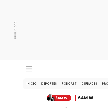
INICIO
DEPORTES
PODCAST
CIUDADES
PR
6AM W
6AM W