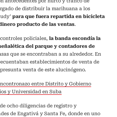
n antecedentes por hurto y tráfico de
argado de distribuir la marihuana a los
Pudy’
para que fuera repartida en bicicleta
l dinero producto de las ventas
.
 controles policiales,
la banda escondía la
 señalética del parque y contadores de
asas que se encontraban a su alrededor. En
frecuentaban establecimientos de venta de
 presunta venta de este alucinógeno.
ncontronazo entre Distrito y Gobierno
ios y Universidad en Suba
de ocho diligencias de registro y
ades de Engativá y Santa Fe, donde en uno