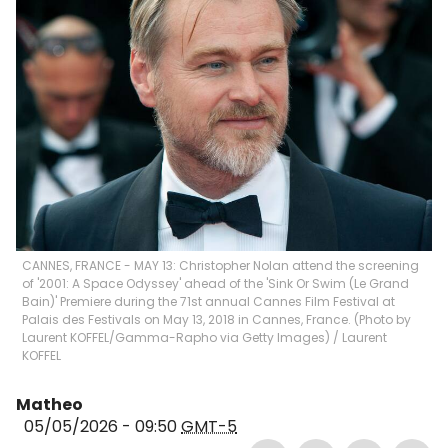
CANNES, FRANCE - MAY 13: Christopher Nolan attend the screening
of '2001: A Space Odyssey' ahead of the 'Sink Or Swim (Le Grand
Bain)' Premiere during the 71st annual Cannes Film Festival at
Palais des Festivals on May 13, 2018 in Cannes, France. (Photo by
Laurent KOFFEL/Gamma-Rapho via Getty Images)
/
Laurent
KOFFEL
Matheo
05/05/2026 - 09:50
GMT-5