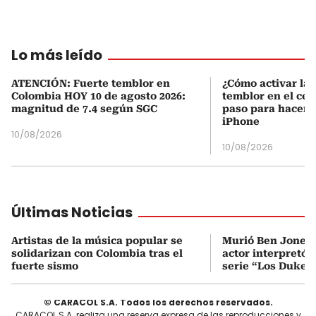
Lo más leído
ATENCIÓN: Fuerte temblor en
¿Cómo activar la 
Colombia HOY 10 de agosto 2026:
temblor en el cel
magnitud de 7.4 según SGC
paso para hacerl
iPhone
10/08/2026
10/08/2026
Últimas Noticias
Artistas de la música popular se
Murió Ben Jones a
solidarizan con Colombia tras el
actor interpretó 
fuerte sismo
serie “Los Dukes
© CARACOL S.A. Todos los derechos reservados.
CARACOL S.A. realiza una reserva expresa de las reproducciones y