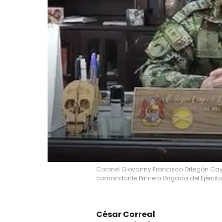
Coronel Giovanny Francisco Ortegón Cay
comandante Primera Brigada del Ejército 
César Correal