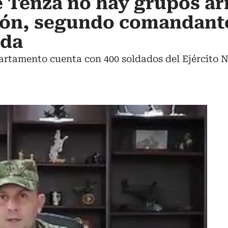
de Tenza no hay grupos a
gón, segundo comandant
ada
artamento cuenta con 400 soldados del Ejército N