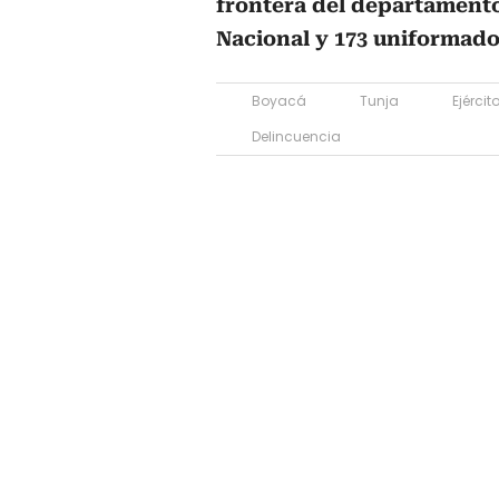
frontera del departamento
Nacional y 173 uniformados
Boyacá
Tunja
Ejérci
Delincuencia