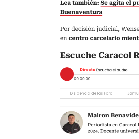
Lea también:
Se agita el p
Buenaventura
Por decisión judicial, We
en
centro carcelario mient
Escuche Caracol R
Directo
Escucha el audio
00:00:00
Disidencia de las Farc
Jamu
Mairon Benavide
Periodista en Caracol
2024. Docente univers