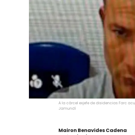
A la cárcel exjefe de disidencias Farc a
Jamundí
Mairon Benavides Cadena