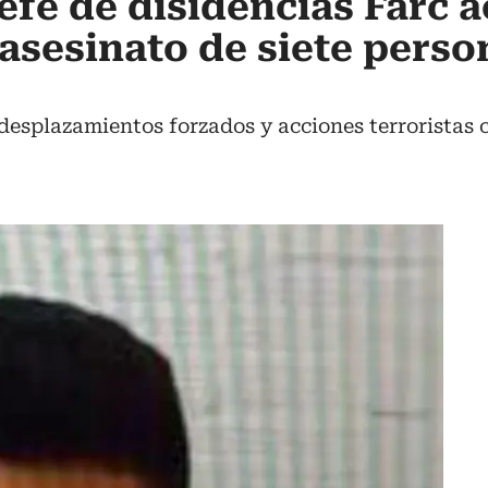
jefe de disidencias Farc 
 asesinato de siete perso
desplazamientos forzados y acciones terroristas 