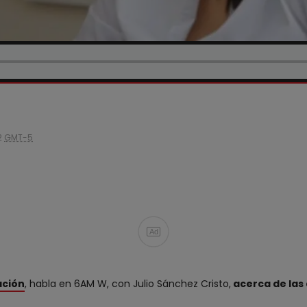
2
GMT-5
Ad
ación
, habla en 6AM W, con Julio Sánchez Cristo,
acerca de las