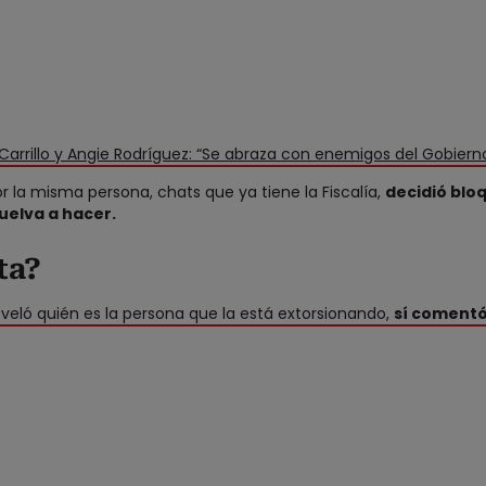
arrillo y Angie Rodríguez: “Se abraza con enemigos del Gobiern
or la misma persona, chats que ya tiene la Fiscalía,
decidió blo
elva a hacer.
ta?
veló quién es la persona que la está extorsionando,
sí comentó