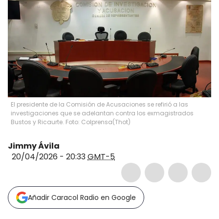
El presidente de la Comisión de Acusaciones se refirió a las
investigaciones que se adelantan contra los exmagistrados
Bustos y Ricaurte. Foto: Colprensa
(
Thot
)
Jimmy Ávila
20/04/2026 - 20:33
GMT-5
Añadir Caracol Radio en Google