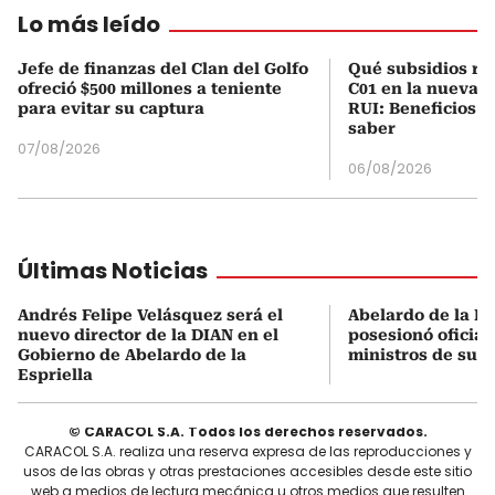
Lo más leído
Jefe de finanzas del Clan del Golfo
Qué subsidios rec
ofreció $500 millones a teniente
C01 en la nueva c
para evitar su captura
RUI: Beneficios y
saber
07/08/2026
06/08/2026
Últimas Noticias
Andrés Felipe Velásquez será el
Abelardo de la Es
nuevo director de la DIAN en el
posesionó oficial
Gobierno de Abelardo de la
ministros de su 
Espriella
© CARACOL S.A. Todos los derechos reservados.
CARACOL S.A. realiza una reserva expresa de las reproducciones y
usos de las obras y otras prestaciones accesibles desde este sitio
web a medios de lectura mecánica u otros medios que resulten