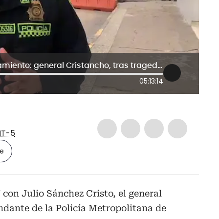
No tenemos solicitud de acompañamiento: general Cristancho, tras tragedia en set de grabación
05:13:14
T-5
le
con Julio Sánchez Cristo, el general
dante de la Policía Metropolitana de