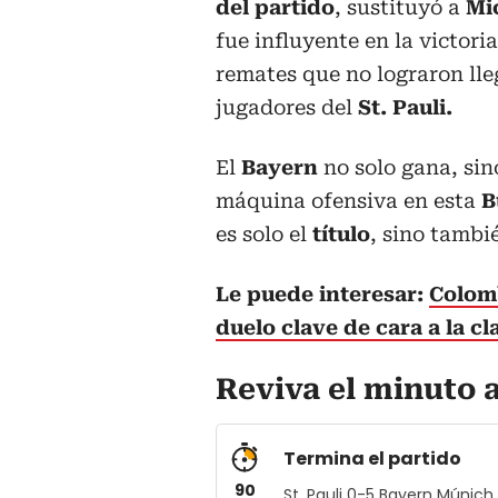
del partido
, sustituyó a
Mi
fue influyente en la victori
remates que no lograron lle
jugadores del
St. Pauli.
El
Bayern
no solo gana, si
máquina ofensiva en esta
B
es solo el
título
, sino tambi
Le puede interesar:
Colom
duelo clave de cara a la cl
Reviva el minuto 
Termina el partido
90
St. Pauli 0-5 Bayern Múnich