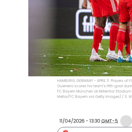
HAMBURG, GERMANY - APRIL 11: Players of 
Guerreiro scores his team's fifth goal du
FC Bayern München at Millerntor Stadium o
Mellar/FC Bayern via Getty Images)
/
S. M
11/04/2026 - 13:30
GMT-5