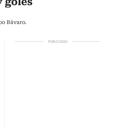
y goles
ipo Bávaro.