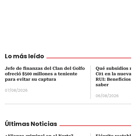
Lo más leído
Jefe de finanzas del Clan del Golfo
Qué subsidios rec
ofreció $500 millones a teniente
C01 en la nueva c
para evitar su captura
RUI: Beneficios y
saber
07/08/2026
06/08/2026
Últimas Noticias
¿Alianza criminal en el Norte?
Ejército restable