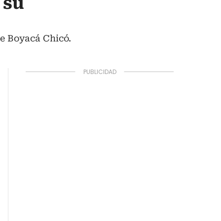
 su
te Boyacá Chicó.