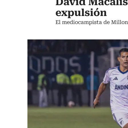
David Macalist
expulsión
El mediocampista de Millona