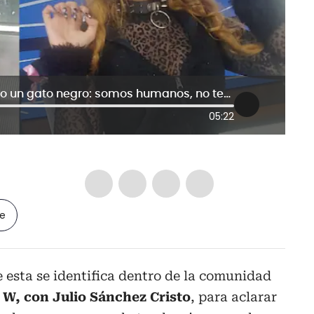
Mujer Therian que se identifica como un gato negro: somos humanos, no tenemos disociada la realidad
05:22
le
 esta se identifica dentro de la comunidad
W, con Julio Sánchez Cristo
, para aclarar