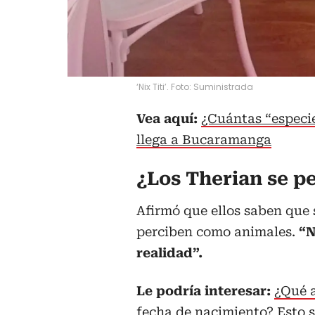
‘Nix Titi’. Foto: Suministrada
Vea aquí:
¿Cuántas “especie
llega a Bucaramanga
¿Los Therian se p
Afirmó que ellos saben que 
perciben como animales.
“N
realidad”.
Le podría interesar:
¿Qué a
fecha de nacimiento? Esto s