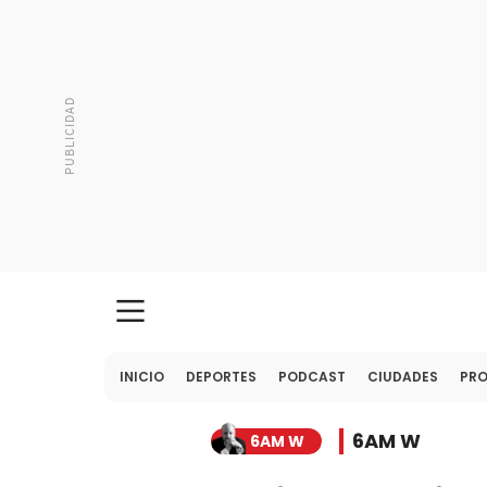
INICIO
DEPORTES
PODCAST
CIUDADES
PR
6AM W
6AM W