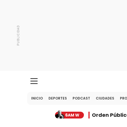
INICIO
DEPORTES
PODCAST
CIUDADES
PR
Orden Públic
6AM W