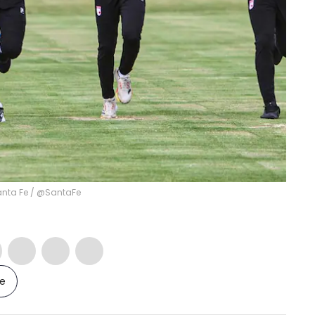
anta Fe / @SantaFe
le