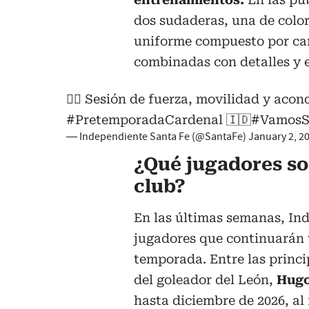
dos sudaderas, una de color
uniforme compuesto por cam
combinadas con detalles y e
🏋🏻 Sesión de fuerza, movilidad y aco
#PretemporadaCardenal
🇮🇩
#VamosS
— Independiente Santa Fe (@SantaFe)
January 2, 2
¿Qué jugadores so
club?
En las últimas semanas, In
jugadores que continuarán v
temporada. Entre las princi
del goleador del León,
Hugo
hasta diciembre de 2026, al