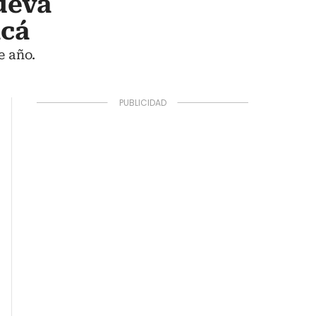
ueva
acá
e año.