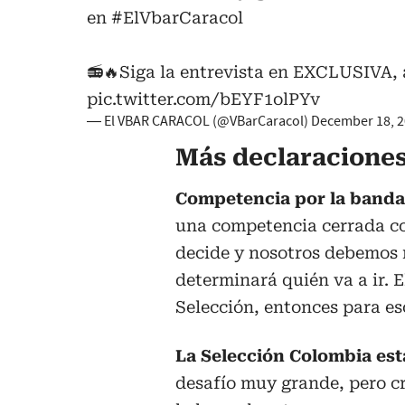
en
#ElVbarCaracol
📻🔥Siga la entrevista en EXCLUSIVA,
pic.twitter.com/bEYF1olPYv
— El VBAR CARACOL (@VBarCaracol)
December 18, 
Más declaracione
Competencia por la banda 
una competencia cerrada con
decide y nosotros debemos m
determinará quién va a ir. E
Selección, entonces para e
La Selección Colombia está
desafío muy grande, pero c