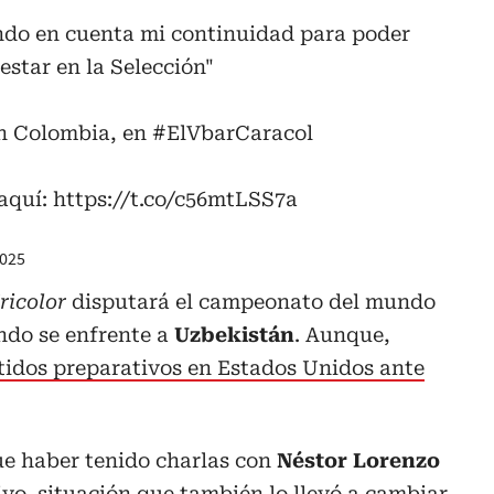
ndo en cuenta mi continuidad para poder
estar en la Selección"
ón Colombia, en
#ElVbarCaracol
 aquí:
https://t.co/c56mtLSS7a
2025
ricolor
disputará el campeonato del mundo
ando se enfrente a
Uzbekistán
. Aunque,
tidos preparativos en Estados Unidos ante
e haber tenido charlas con
Néstor Lorenzo
ivo, situación que también lo llevó a cambiar