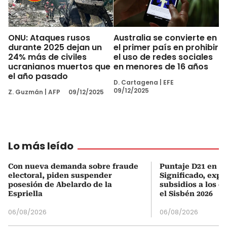
ONU: Ataques rusos
Australia se convierte en
durante 2025 dejan un
el primer país en prohibir
24% más de civiles
el uso de redes sociales
ucranianos muertos que
en menores de 16 años
el año pasado
D. Cartagena
|
EFE
09/12/2025
Z. Guzmán
|
AFP
09/12/2025
Lo más leído
Con nueva demanda sobre fraude
Puntaje D21 en el
electoral, piden suspender
Significado, expl
posesión de Abelardo de la
subsidios a los q
Espriella
el Sisbén 2026
06/08/2026
06/08/2026