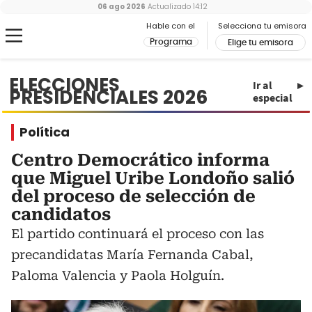
06 ago 2026
Actualizado
14:12
Hable con el
Selecciona tu emisora
Programa
Elige tu emisora
ELECCIONES
Ir al
PRESIDENCIALES 2026
especial
Política
Centro Democrático informa
que Miguel Uribe Londoño salió
del proceso de selección de
candidatos
El partido continuará el proceso con las
precandidatas María Fernanda Cabal,
Paloma Valencia y Paola Holguín.