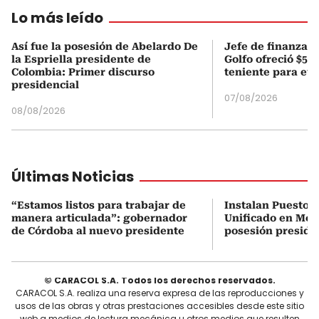
Lo más leído
Así fue la posesión de Abelardo De
Jefe de finanzas 
la Espriella presidente de
Golfo ofreció $50
Colombia: Primer discurso
teniente para evi
presidencial
07/08/2026
08/08/2026
Últimas Noticias
“Estamos listos para trabajar de
Instalan Puesto 
manera articulada”: gobernador
Unificado en Mon
de Córdoba al nuevo presidente
posesión preside
© CARACOL S.A. Todos los derechos reservados.
CARACOL S.A. realiza una reserva expresa de las reproducciones y
usos de las obras y otras prestaciones accesibles desde este sitio
web a medios de lectura mecánica u otros medios que resulten