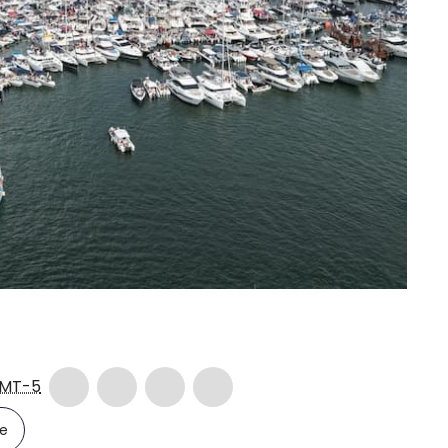
MT-5
le