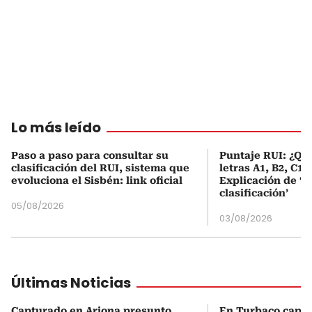
Lo más leído
Paso a paso para consultar su
Puntaje RUI: ¿Qué
clasificación del RUI, sistema que
letras A1, B2, C1 
evoluciona el Sisbén: link oficial
Explicación de ‘
clasificación’
05/08/2026
03/08/2026
Últimas Noticias
Capturado en Arjona presunto
En Turbaco capt