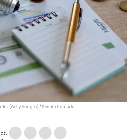
e luz (Getty Images)
/
Renata Hamuda
-5