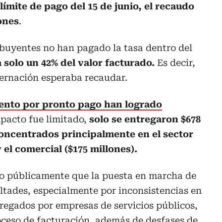
límite de pago del 15 de junio, el recaudo
ones
.
ibuyentes no han pagado la tasa dentro del
a solo un 42% del valor facturado.
Es decir,
bernación esperaba recaudar.
uento por pronto pago han logrado
mpacto fue limitado,
solo se entregaron $678
oncentrados principalmente en el sector
y el comercial ($175 millones).
o públicamente que la puesta en marcha de
ultades, especialmente por inconsistencias en
tregados por empresas de servicios públicos,
oceso de facturación, además de desfases de