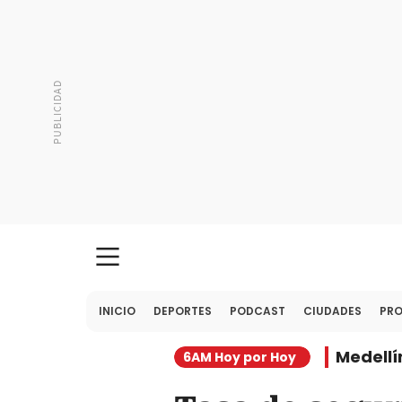
INICIO
DEPORTES
PODCAST
CIUDADES
PR
Medellí
6AM Hoy por Hoy