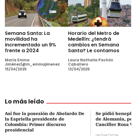
Semana Santa: La
Horario del Metro de
movilidad ha
Medellín: ¿tendrá
incrementado un 9%
cambios en Semana
frente a 2024
Santa? Le contamos
María Emma
Laura Nathalia Pachón
Jiménez|@m_emmajimenez
Caballero
15/04/2025
13/04/2025
Lo más leído
Así fue la posesión de Abelardo De
Se pidió beneplá
la Espriella presidente de
de Alemania, pero
Colombia: Primer discurso
Canciller Rosa Vi
presidencial
06/08/2026