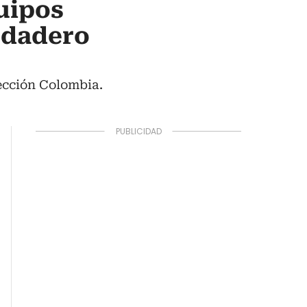
uipos
erdadero
ección Colombia.