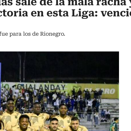
as sale de la mala racha 
toria en esta Liga: venci
fue para los de Rionegro.