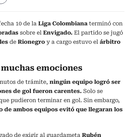
fecha 10 de la
Liga Colombiana
terminó con
oradas
sobre el
Envigado.
El partido se jugó
les
de
Rionegro
y a cargo estuvo el
árbitro
n muchas emociones
nutos de trámite,
ningún equipo logró ser
iones de gol fueron carentes.
Solo se
que pudieron terminar en gol. Sin embargo,
go de ambos equipos evitó que llegaran los
gado de exigir al guardameta
Rubén