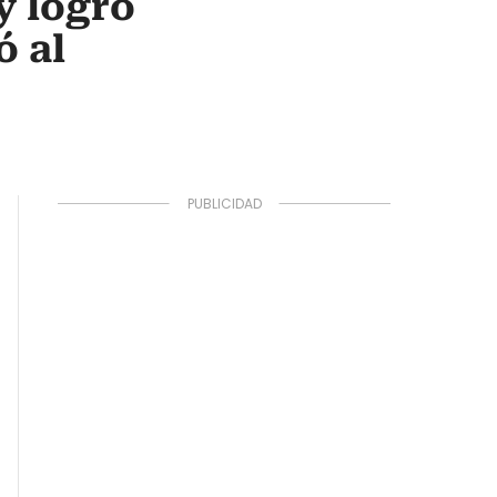
y logró
ó al