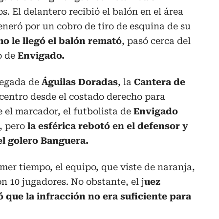
os. El delantero recibió el balón en el área
eneró por un cobro de tiro de esquina de su
mo le llegó el balón remató
, pasó cerca del
o de
Envigado.
legada de
Águilas Doradas
, la
Cantera de
centro desde el costado derecho para
re el marcador, el futbolista de
Envigado
o, pero
la esférica rebotó en el defensor y
el golero Banguera.
mer tiempo, el equipo, que viste de naranja,
n 10 jugadores. No obstante, el j
uez
ó que la infracción no era suficiente para