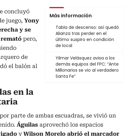
te concluyó
Más información
de juego,
Yony
Tabla de descenso: así quedó
erecha y se
Alianza tras perder en el
,
remató
pero,
último suspiro en condición
de local
siendo
arquero de
Yilmar Velásquez avisa a los
demás equipos del FPC: “Ante
dó el balón al
Millonarios se vio al verdadero
Santa Fe”
las en la
aria
por parte de ambas escuadras, se vivió un
enido.
Águilas
aprovechó los espacios
igado
y
Wilson Morelo abrió el marcador