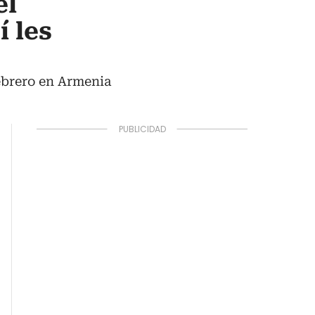
el
 les
febrero en Armenia