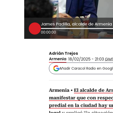
James Padilla, alcalde de Armenia 
00:00:00
Adrián Trejos
Armenia
18/02/2025 - 21:03
GM
Añadir Caracol Radio en Goog
Armenia
El alcalde de Ar
manifestar que con respec
predial en la ciudad hay un
legal
y explicó “la situaci