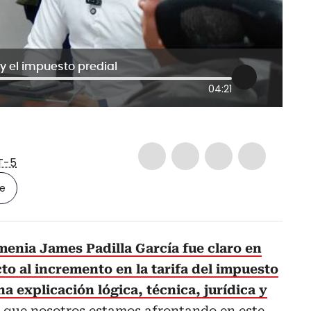
y el impuesto predial
04:21
T-5
le
menia James Padilla García fue claro en
to al incremento en la tarifa del impuesto
a explicación lógica, técnica, jurídica y
ón que nosotros estamos afrontando en este