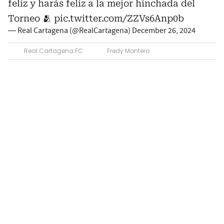
feliz y harás feliz a la mejor hinchada del
Torneo 🫂
pic.twitter.com/ZZVs6Anp0b
— Real Cartagena (@RealCartagena)
December 26, 2024
Real Cartagena FC
Fredy Montero