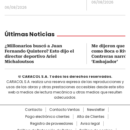
06/08/2026
06/08/2026
Últimas Noticias
¿Millonarios buscó a Juan
Me dijeron que Mi
Fernando Quintero? Esto dijo el
como Boca o Rive
director deportivo Ariel
Contreras narró s
Michaloutsos
‘Embajador’
© CARACOL S.A. Todos los derechos reservados.
CARACOL S.A. realiza una reserva expresa de las reproducciones y
usos de las obras y otras prestaciones accesibles desde este sitio
web a medios de lectura mecánica u otros medios que resulten
adecuados.
Contacto
Contacto Ventas
Newsletter
Pago electrónico clientes
Alta de Clientes
Registro de proveedores
Aviso legal