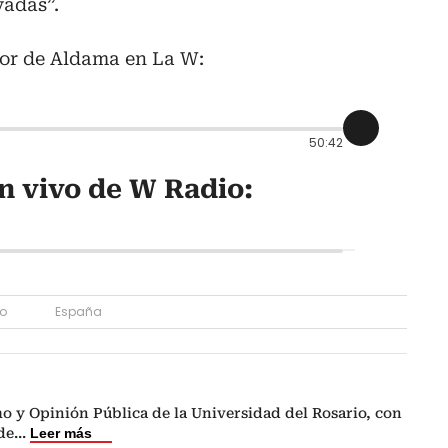
vadas”.
tor de Aldama en La W:
50:42
n vivo de W Radio:
o
España
o y Opinión Pública de la Universidad del Rosario, con
de
...
Leer más