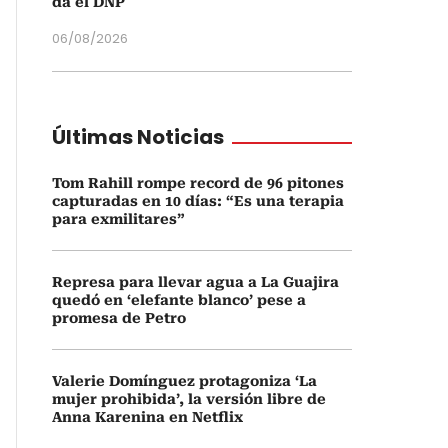
da el DNP
06/08/2026
Últimas Noticias
Tom Rahill rompe record de 96 pitones
capturadas en 10 días: “Es una terapia
para exmilitares”
Represa para llevar agua a La Guajira
quedó en ‘elefante blanco’ pese a
promesa de Petro
Valerie Domínguez protagoniza ‘La
mujer prohibida’, la versión libre de
Anna Karenina en Netflix