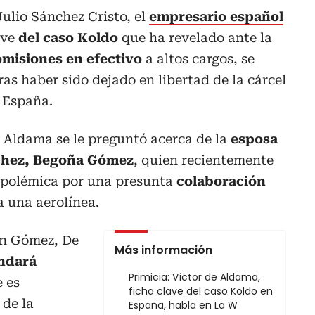
ulio Sánchez Cristo, el
empresario español
ave
del caso Koldo
que ha revelado ante la
misiones en efectivo
a altos cargos, se
tras haber sido dejado en libertad de la cárcel
 España.
de Aldama se le preguntó acerca de la
esposa
chez, Begoña Gómez
, quien recientemente
a polémica por una presunta
colaboración
a una aerolínea.
on Gómez, De
Más información
ndará
Primicia: Víctor de Aldama,
 es
ficha clave del caso Koldo en
 de la
España, habla en La W