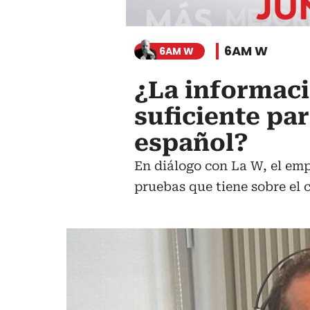
6AM W
6AM W
¿La informaci
suficiente par
español?
En diálogo con La W, el emp
pruebas que tiene sobre el c