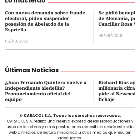
Lo más leído
Con nueva demanda sobre fraude
Se pidió beneplá
electoral, piden suspender
de Alemania, pero
posesión de Abelardo de la
Canciller Rosa Vi
Espriella
06/08/2026
06/08/2026
Últimas Noticias
¿Juan Fernando Quintero vuelve a
Richard Ríos agu
Independiente Medellín?
millonaria cifra q
Pronunciamiento oficial del
pide al Newcastle
equipo
fichaje
© CARACOL S.A. Todos los derechos reservados.
CARACOL S.A. realiza una reserva expresa de las reproducciones y
usos de las obras y otras prestaciones accesibles desde este sitio
web a medios de lectura mecánica u otros medios que resulten
adecuados.