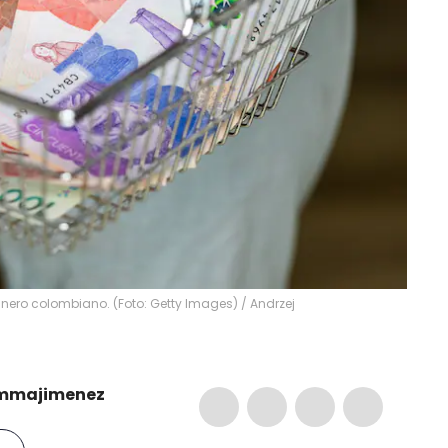
nero colombiano. (Foto: Getty Images)
/
Andrzej
mmajimenez