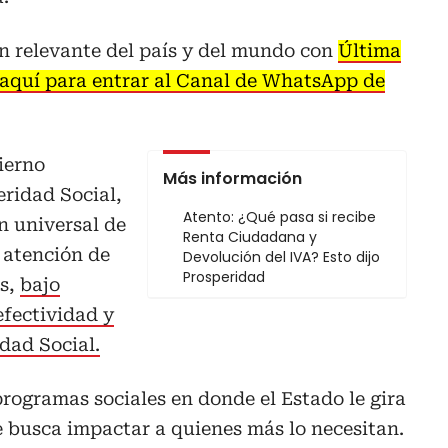
n relevante del país y del mundo con
Última
 aquí para entrar al Canal de WhatsApp de
ierno
Más información
eridad Social,
Atento: ¿Qué pasa si recibe
n universal de
Renta Ciudadana y
a atención de
Devolución del IVA? Esto dijo
Prosperidad
es,
bajo
efectividad y
idad Social.
rogramas sociales en donde el Estado le gira
e busca impactar a quienes más lo necesitan.