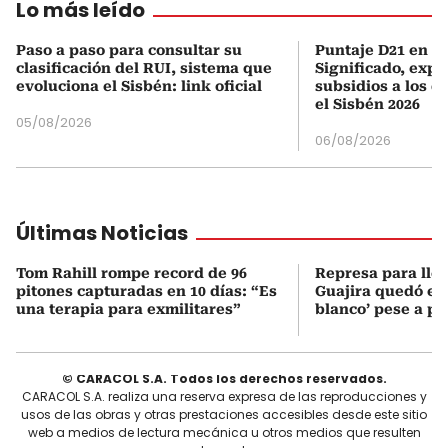
Lo más leído
Paso a paso para consultar su
Puntaje D21 en el
clasificación del RUI, sistema que
Significado, expl
evoluciona el Sisbén: link oficial
subsidios a los q
el Sisbén 2026
05/08/2026
06/08/2026
Últimas Noticias
Tom Rahill rompe record de 96
Represa para lle
pitones capturadas en 10 días: “Es
Guajira quedó en 
una terapia para exmilitares”
blanco’ pese a p
© CARACOL S.A. Todos los derechos reservados.
CARACOL S.A. realiza una reserva expresa de las reproducciones y
usos de las obras y otras prestaciones accesibles desde este sitio
web a medios de lectura mecánica u otros medios que resulten