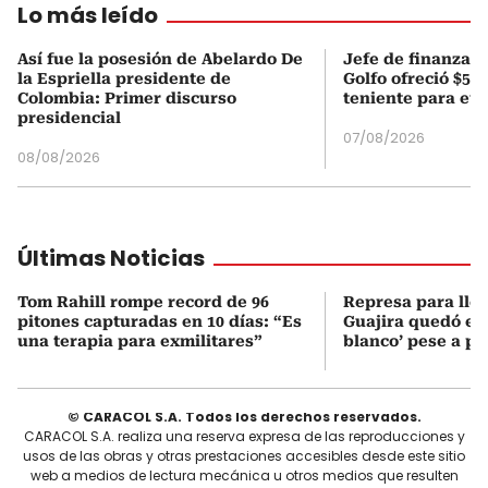
Lo más leído
Así fue la posesión de Abelardo De
Jefe de finanzas 
la Espriella presidente de
Golfo ofreció $50
Colombia: Primer discurso
teniente para evi
presidencial
07/08/2026
08/08/2026
Últimas Noticias
Tom Rahill rompe record de 96
Represa para lle
pitones capturadas en 10 días: “Es
Guajira quedó en 
una terapia para exmilitares”
blanco’ pese a p
© CARACOL S.A. Todos los derechos reservados.
CARACOL S.A. realiza una reserva expresa de las reproducciones y
usos de las obras y otras prestaciones accesibles desde este sitio
web a medios de lectura mecánica u otros medios que resulten